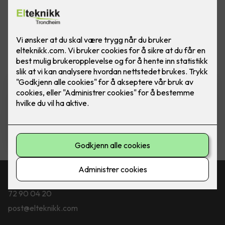
Vis flere
filtre
ELKO Dimmer - RS16/315 LED
Ferdig montert utskift dimmer
RS16/315 GLE PH (Polarhvit)
2,290
,-
Kontakt oss
72 90 04 20
post@elteknikk.com