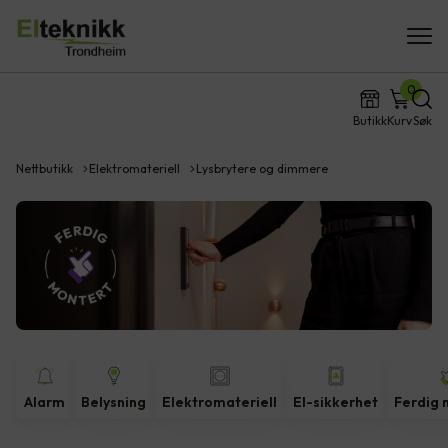
0
Butikk
Kurv
Søk
Nettbutikk
Elektromateriell
Lysbrytere og dimmere
Alarm
Belysning
Elektromateriell
El-sikkerhet
Ferdig 