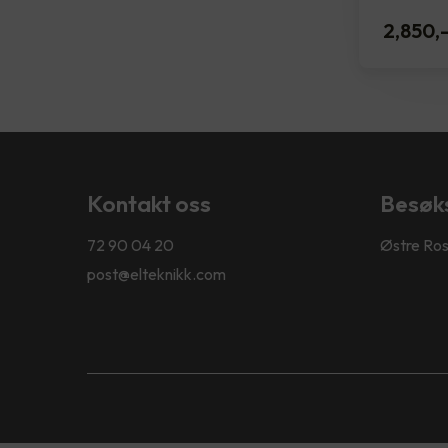
2,850
,
Kontakt oss
Besøk
72 90 04 20
Østre Ros
post@elteknikk.com