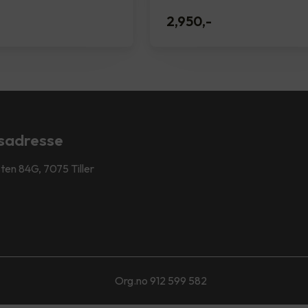
-
2,950
,-
sadresse
ten 84G, 7075 Tiller
Org.no 912 599 582