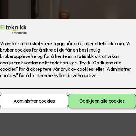
materiell
El-sikkerhet
Ferdig montert
Lad