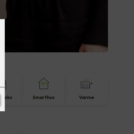
eboks
Smarthus
Varme