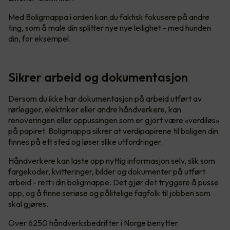
Med Boligmappa i orden kan du faktisk fokusere på andre
ting, som å male din splitter nye nye leilighet - med hunden
din, for eksempel.
Sikrer arbeid og dokumentasjon
Dersom du ikke har dokumentasjon på arbeid utført av
rørlegger, elektriker eller andre håndverkere, kan
renoveringen eller oppussingen som er gjort være «verdiløs»
på papiret. Boligmappa sikrer at verdipapirene til boligen din
finnes på ett sted og løser slike utfordringer.
Håndverkere kan laste opp nyttig informasjon selv, slik som
fargekoder, kvitteringer, bilder og dokumenter på utført
arbeid - rett i din boligmappe. Det gjør det tryggere å pusse
opp, og å finne seriøse og pålitelige fagfolk til jobben som
skal gjøres.
Over 6250 håndverksbedrifter i Norge benytter