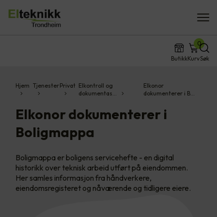
0
Butikk
Kurv
Søk
Hjem
Tjenester
Privat
Elkontroll og
Elkonor
dokumentas…
dokumenterer i B…
Elkonor dokumenterer i
Boligmappa
Boligmappa er boligens servicehefte - en digital
historikk over teknisk arbeid utført på eiendommen.
Her samles informasjon fra håndverkere,
eiendomsregisteret og nåværende og tidligere eiere.