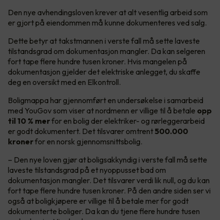
Den nye avhendingsloven krever at alt vesentlig arbeid som
er gjort på eiendommen må kunne dokumenteres ved salg.
Dette betyr at takstmannen i verste fall må sette laveste
tilstandsgrad om dokumentasjon mangler. Da kan selgeren
fort tape flere hundre tusen kroner. Hvis mangelen på
dokumentasjon gjelder det elektriske anlegget, du skaffe
deg en oversikt med en Elkontroll.
Boligmappa har gjennomført en undersøkelse i samarbeid
med YouGov som viser at nordmenn er villige til å betale
opp
til 10 % mer
for en bolig der elektriker- og rørleggerarbeid
er godt dokumentert. Det tilsvarer omtrent
500.000
kroner
for en norsk gjennomsnittsbolig.
– Den nye loven gjør at boligsakkyndig i verste fall må sette
laveste tilstandsgrad på et nyoppusset bad om
dokumentasjon mangler. Det tilsvarer verdi lik null, og du kan
fort tape flere hundre tusen kroner. På den andre siden ser vi
også at boligkjøpere er villige til å betale mer for godt
dokumenterte boliger. Da kan du tjene flere hundre tusen