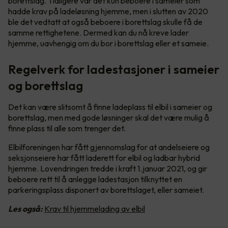
borettslag. Tidligere var det kun beboere i sameier som
hadde krav på ladeløsning hjemme, men i slutten av 2020
ble det vedtatt at også beboere i borettslag skulle få de
samme rettighetene. Dermed kan du nå kreve lader
hjemme, uavhengig om du bor i borettslag eller et sameie.
Regelverk for ladestasjoner i sameier
og borettslag
Det kan være slitsomt å finne ladeplass til elbil i sameier og
borettslag, men med gode løsninger skal det være mulig å
finne plass til alle som trenger det.
Elbilforeningen har fått gjennomslag for at andelseiere og
seksjonseiere har fått laderett for elbil og ladbar hybrid
hjemme. Lovendringen tredde i kraft 1.januar 2021, og gir
beboere rett til å anlegge ladestasjon tilknyttet en
parkeringsplass disponert av borettslaget, eller sameiet.
Les også:
Krav til hjemmelading av elbil