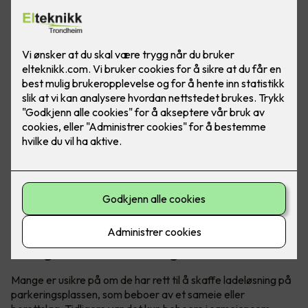
Visste du at du har krav på elbillader hjemme, uavhengig
om du bor i borettslag eller sameie? Det er godt å vite om
du har eller skal skaffe elbil.
Tidligere gjaldt det kun for sameie,
nå også for borettslag
Mange er usikre på om de har rett til å skaffe ladeløsning på
parkeringsplassen, som beboer av et sameie eller