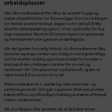
arbeidsplasser
Alle våre medlemsbedrifter tilbyr de ansatte trygge og
stabile arbeidsforhold. For å kunne ligge i front av utviklingen
i en teknisk avansert bransje, legger vi stor vekt på å tilby
ansatte videreopplæring og kurs. Vi har også kultur for å gi
unge mennesker tilbud om å komme seg inn i et spennende
og fremtidsrettet yrke gjennom en lærlingplass.
Når det gjelder forsvarlig forbruk, vil våre medlemmer tilby
tjenester og skape verdier som stadig er mer bærekraftige.
Det forutsetter utvikling og en konkret plan for hvordan vi
skal oppnå den utviklingen vi ønsker for oss selv og
samfunnet vårt. Den planen har vi på plass nå, og den vil
være med på å ta oss inn i en ny tid.
Planen innebærer bl.a. opplæring i relevante miljø- og
samfunnsgevinster. Det gjør vi gjennom tiltak som jevnlige
bærekraftkurs og månedlige utveksling av bærekraftinnspill
mellom medlemmene.
Slik vil vi tilpasse våre tjenester slik at de bidrar til mer