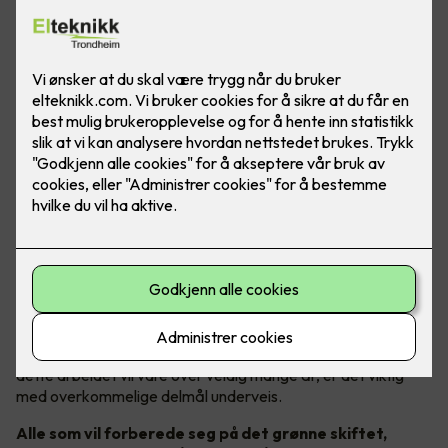
Gode bærekraftsmål i fokus
Godt bærekraftsarbeid er avhengig av konkrete mål. Fordi
dette arbeidet vil vare over veldig mange år, er det viktig
med overkommelige delmål underveis.
Alle som vil forberede seg på det grønne skiftet,