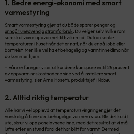
1. Bedre energi-økonomi med smart
varmestyring
Smart varmestyring gjør at du både
sparer penger og
unngår unødvendig strømforbruk
. Du velger selv hvilke rom
som skal være oppvarmet til hvilken tid. Du kan senke
temperaturen i huset når det er natt, når du er på jobb eller
bortreist. Men like vel ha et behagelig og varmt inneklima når
du kommer hjem.
– Våre erfaringer viser at kundene kan spare inntil 25 prosent
av oppvarmingskostnadene sine ved å installere smart
varmestyring, sier Arne Hoseth, produktsjef i Nobø.
2. Alltid riktig temperatur
Alle har vi vel opplevd at temperatursvingninger gjør det
vanskelig å finne den behagelige varmen i stua. Blir det kaldt
ute, skrur vi opp panelovnene inne, med det resultat at vi må
lufte etter en stund fordi det har blitt for varmt. Dermed