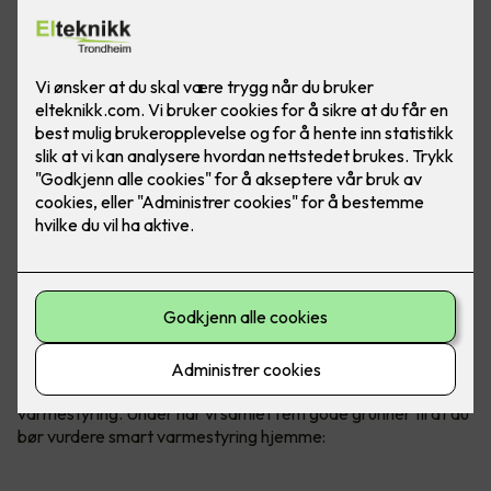
Uansett om du velger panelovner,
varmekabler, varmefolie
eller varmematter,
kan alt styres gjennom smart
varmestyring. Under har vi samlet fem gode grunner til at du
bør vurdere smart varmestyring hjemme: