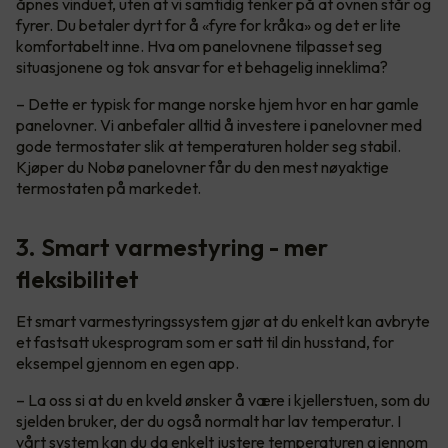
åpnes vinduet, uten at vi samtidig tenker på at ovnen står og
fyrer. Du betaler dyrt for å «fyre for kråka» og det er lite
komfortabelt inne. Hva om panelovnene tilpasset seg
situasjonene og tok ansvar for et behagelig inneklima?
– Dette er typisk for mange norske hjem hvor en har gamle
panelovner. Vi anbefaler alltid å investere i panelovner med
gode termostater slik at temperaturen holder seg stabil.
Kjøper du Nobø panelovner får du den mest nøyaktige
termostaten på markedet.
3. Smart varmestyring - mer
fleksibilitet
Et smart varmestyringssystem gjør at du enkelt kan avbryte
et fastsatt ukesprogram som er satt til din husstand, for
eksempel gjennom en egen app.
– La oss si at du en kveld ønsker å være i kjellerstuen, som du
sjelden bruker, der du også normalt har lav temperatur. I
vårt system kan du da enkelt justere temperaturen gjennom