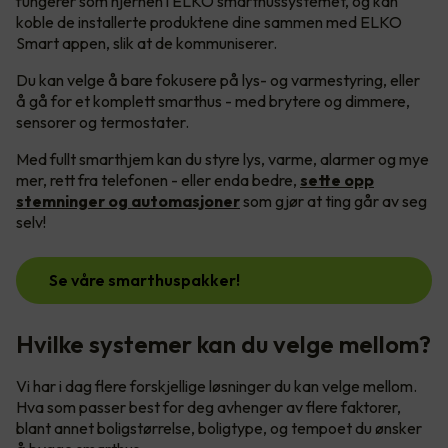
fungerer som hjernen i ELKO smarthussystemet, og kan
koble de installerte produktene dine sammen med ELKO
Smart appen, slik at de kommuniserer.
Du kan velge å bare fokusere på lys- og varmestyring, eller
å gå for et komplett smarthus - med brytere og dimmere,
sensorer og termostater.
Med fullt smarthjem kan du styre lys, varme, alarmer og mye
mer, rett fra telefonen - eller enda bedre,
sette opp
stemninger og automasjoner
som gjør at ting går av seg
selv!
Se våre smarthuspakker!
Hvilke systemer kan du velge mellom?
Vi har i dag flere forskjellige løsninger du kan velge mellom.
Hva som passer best for deg avhenger av flere faktorer,
blant annet boligstørrelse, boligtype, og tempoet du ønsker