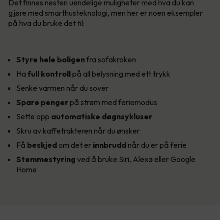
Det finnes nesten uendelige muligheter med hva du kan
gjøre med smarthusteknologi, men her er noen eksempler
på hva du bruke det til:
Styre hele boligen
fra sofakroken
Ha
full kontroll
på all belysning med ett trykk
Senke varmen når du sover
Spare penger
på strøm med feriemodus
Sette opp
automatiske døgnsykluser
Skru av kaffetrakteren når du ønsker
Få
beskjed
om det er
innbrudd
når du er på ferie
Stemmestyring
ved å bruke Siri, Alexa eller Google
Home