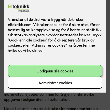
Hva er egentlig et smarthus?
I vår hektiske hverdag søker vi stadig etter måter å gjøre
livet enklere, mer behagelig og mer tilpasset våre individuelle
behov. Det er her smarthusteknologi kommer inn.
Kort forklart
består et smarthus av elektronikk og el-
materiell som jobber sammen for å gjennomføre ulike
oppgaver i boligen din, helt automatisk.
Med et smart hjem kan du bruke strømmen smartere og